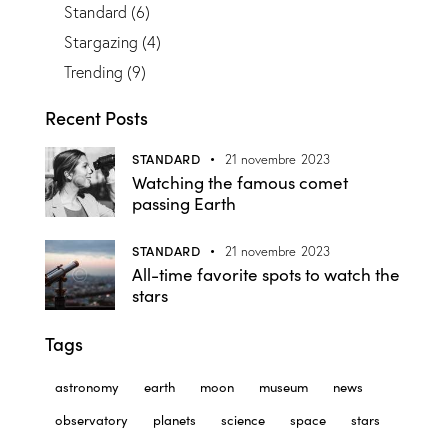
Standard
(6)
Stargazing
(4)
Trending
(9)
Recent Posts
STANDARD
21 novembre 2023
Watching the famous comet
passing Earth
STANDARD
21 novembre 2023
All-time favorite spots to watch the
stars
Tags
astronomy
earth
moon
museum
news
observatory
planets
science
space
stars