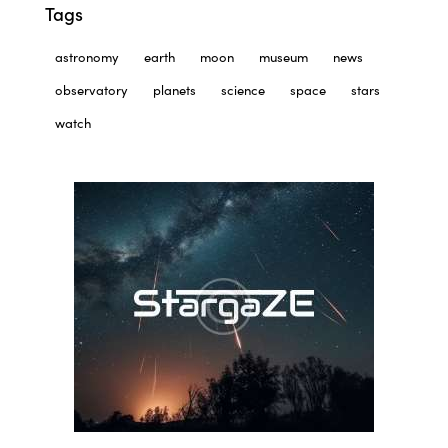
Tags
astronomy
earth
moon
museum
news
observatory
planets
science
space
stars
watch